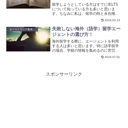
留学しようとしている方はすでにIELTS
について知っている方も多いと思いま
す。ちなみに私は、留学の時と永住権申
請時にIELTSを受験しました。特に永住
2016.03.13
権申請時にはすべての科目で７点以上取
ることが最低条件だったため、そのとき
失敗しない海外（語学）留学エー
オーストラリア基本生活情報
は真剣に勉強しまし...
ジェントの選び方！
海外留学する際に、エージェントを利用
する人は多いと思います。特に語学留学
の場合、学校の情報を集めるのに苦労す
るようです。エージェントは学校別の特
2019.07.01
徴や、セメスターの開始時期などを把握
しているので、自分にあった学校選びを
サポートしてくれます。大...
スポンサーリンク