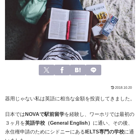
2018.10.20
器用じゃない私は英語に相当な金額を投資してきました。
日本では
NOVAで駅前留学
を経験し、ワーホリでは最初の
３ヶ月を
英語学校（General English）
に通い、その後、
永住権申請のためにシドニーにある
IELTS専門の学校
に通