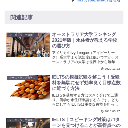
関連記事
オーストラリア大学ランキング
オーストラリア留学・ワーホリ
2021年版｜永住者が教える学校
の選び方
アメリカのIvy League（アイビーリー
グ）系大学より認知度は低いですが、オ
ーストラリアの大学は世界中から毎年多
くの学生が集まり、評価が高い。時差が
2020.11.22
少ないことからアジア人が比較的多く、
日本人も馴染みやすいのが大きなメリッ
IELTSの模擬試験を解こう！受験
オーストラリア留学・ワーホリ
トです。今回はタイムズ紙「Times
料を無駄にせず効率良く目標点数
Higher Education」が紹介する2021年世
に近づく方法
界大学ランキングをもとにおすすめのオ
ーストラリアの大学を紹介します
IELTSを受験する方は大きく分けて二通
り、留学か永住権申請する方です。どち
らにしてもIELTSは重要な役割を担って
いて決まった点数以上を取らなければ、
2016.03.17
次のステップに勧めさせてもらえませ
ん。私も同じように留学準備のため、ま
IELTS｜スピーキング対策はパタ
オーストラリア留学・ワーホリ
た移住目的でIEL...
ーンを見つけることが高得点への