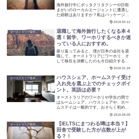
ア】
リアの留学エージェントは山ほどありま
海外旅行中にボッタクリタクシーや詐欺
すが、どのエージェントも留学生を学校
まがいのローカルエージェントに遭遇し
に紹介することで利益を得ているため、
た経験はありますか？私はパッケージツ
決して悪い情報を載せることはありませ
アーがどうも苦手で一人旅や少人数の旅
2019.05.12
ん。ですが、この記事ではそういう利害
行ばかりしてきたためか、何度も経験が
関係抜きで正確な数字を載せていきたい
あります。でも、懲りずに旅行している
退職して海外旅行したくなる本４
オーストラリア留学・ワーホリ
と思います
とボッタクリを避ける対策...
選！留学、ワーホリするべきか迷
っている人におすすめ。
振り返ってみると、僕が日本の会社を退
職して、オーストラリアにワーホリ、そ
して移住を決断したのも今日紹介する本
が影響していて、後押ししてくれた気が
2018.01.29
します。僕は退職したことを後悔してい
ませんが、今の会社に満足している人は
ハウスシェア、ホームステイ受け
オーストラリア基本生活情報
読まない方がいいかもしれ...
入れ先を選ぶ上でのチェックポイ
ント。英語は必要？
オーストラリアのワーホリや学生の間で
はルームシェア、ハウスシェアや、ホー
ムステイは一般的です。おそらく初めて
オーストラリアに来る多くの人は、エー
2016.09.09
ジェントに紹介された場所を選択してい
ると思いますが、（というより選択肢が
【IELTSにまつわる噂は本当？】
オーストラリア留学・ワーホリ
無い？）エージェントは手...
田舎で受験した方が点数が上が
る？！