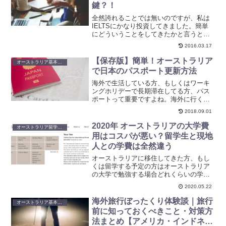
鍵？！
全然誇れることでは無いのですが、私は
IELTSにかなり投資してきました。簡単
にどういうことをしてきたかと言うと、
IELTSのコースを受講し、参考書の購
2016.03.17
入、家庭教師を雇ったりしてきました。
ですが、的はずれなアドバイスをされる
【保存版】簡単！オーストラリア
オーストラリア基本生活情報
ことが多々ありまし...
で日本のパスポート更新方法
海外で生活している方、もしくはワーキ
ングホリデーで長期滞在してる方、パス
ポートって重要ですよね。海外に行くと
きだけでなく、オーストラリア国内でも
2018.09.01
身分証明書として使えますからね。日本
のパスポートは５年もしくは１０年ごと
2020年 オーストラリアの大学費
オーストラリア留学・ワーホリ
に更新しないといけません...
用はコスパが悪い？留学生と現地
人との学費は全然違う
オーストラリアに移住してきた方、もし
くは留学する予定の方はオーストラリア
の大学で勉強する場合どれくらいの学費
がかかるか気になる方も多いでしょう。
2020.05.22
というわけで今回はオーストラリアの大
学にかかる費用をまとめてみましたこの
海外旅行ぼったくり体験談｜旅行
オーストラリア基本生活情報
ブログはエージェントなどとの関係性も
前に知っておくべきこと・対策方
ないため、なるべくオーストラリアの実
法まとめ【アメリカ・インドネシ
情を正確に伝えていきます。オーストラ