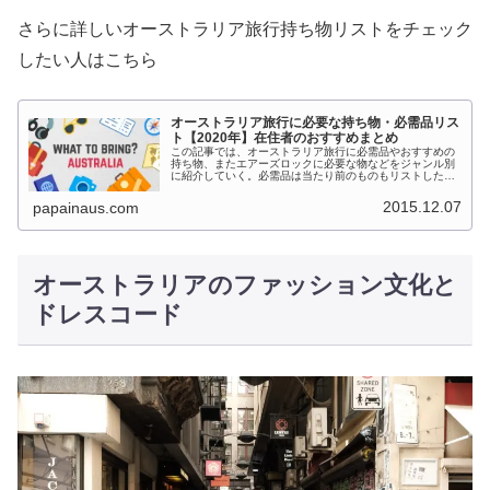
さらに詳しいオーストラリア旅行持ち物リストをチェック
したい人はこちら
オーストラリア旅行に必要な持ち物・必需品リス
ト【2020年】在住者のおすすめまとめ
この記事では、オーストラリア旅行に必需品やおすすめの
持ち物、またエアーズロックに必要な物などをジャンル別
に紹介していく。必需品は当たり前のものもリストした
が、オーストラリア旅行に行くなら知っておいてほしいこ
と・注意点なども一緒に解説した。おすすめのものは旅慣
2015.12.07
papainaus.com
れた人も、一通りチェックしてみてほしい。記事の後半に
チェックリストで一覧をまとめたので時間がない人は、こ
こだけチェックしてほしい。オーストラリアの主要都市
（シドニー、メルボルン、ブリスベン、ゴールドコース
ト）に行くなら、ホテル近くのスーパーやコンビニで、案
外なんでも手に入る。ただし、日本のものより質が悪いも
オーストラリアのファッション文化と
のも多く、日本で買って行った方がいいものも多くある。
ドレスコード