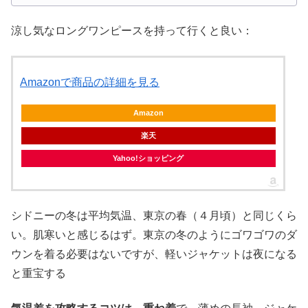
暖房器具があっても、日本のものと比べて暖房効果が低い
と思うのは私だけでしょうか。。 長年、オーストラリアで
生活している私が、メルボルン、シドニー、ブリスベン、
ゴールドコーストに旅行に行き、いろんな上着を試してき
涼し気なロングワンピースを持って行くと良い：
た中で、おすすめのジャケットを紹介します
Amazonで商品の詳細を見る
Amazon
楽天
Yahoo!ショッピング
シドニーの冬は平均気温、東京の春（４月頃）と同じくら
い。肌寒いと感じるはず。東京の冬のようにゴワゴワのダ
ウンを着る必要はないですが、軽いジャケットは夜になる
と重宝する