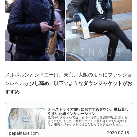
メルボルンとシドニーは、東京、大阪のようにファッショ
ンレベルが
少し高め
。以下のような
ダウンジャケットがお
すすめ
オーストラリア旅行におすすめダウン。重ね着し
やすい化繊インサレーション
風邪を引きやすい私は、旅行中は特に体調管理に注意する
ようになりました。風邪でホテルに寝たきりにならないよ
う、服装・ジャケットにはこだわっておきたい しかし、オ
ーストラリア旅行に適した服選びは案外難しい。日本より
比較的温かいが、日中の気温差が激しく、早朝夕方は結構
2020.07.18
papainaus.com
寒い。そのため、軽装で行くと風邪を引きがち ホテル内に