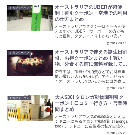
に、妻がすっかりEMUとUGGにハマって
しまいました。日本とオーストラリアに
オーストラリアのUBERが超便
お得なクーポン
１足ずつ持ってい...
利！割引クーポン・空港での利用
の仕方まとめ
オーストラリアでタクシーはもちろん使
えますが、UBER（ウーバー）の方がも
っと便利。タクシーよりもかなり安い
し、UBERのアプリが超便利。在住者は
2019.09.13
もちろん、旅行者やワーホリの方にとっ
てもアプリさえダウンロードしておけば
オーストラリアで使える誕生日割
お得なクーポン
すぐに使えます。とうわ...
引、お得クーポンまとめ！買い
物、外食する前に無料登録してお
こう！
滞在中は、旅費や宿泊費などでお財布事
情が厳しい人も多いはず。でも、せっか
くオーストラリアにいるからには外食や
買い物も楽しみたいという方はこの記事
2020.06.10
必見です！実はオーストラリアのチェー
ン店の多くは、会員登録するだけで半額
大人$30! タロンガ動物園割引ク
お得なクーポン
クーポンなどがもらえます...
ーポン！口コミ・行き方・営業時
間まとめ
オーストラリアで人気の動物園といえば
シドニーにあるタロンガ動物園（Taronga
zoo）。シドニーに在住者の私が自信を持
っておすすめする観光スポットです。安
2019.05.26