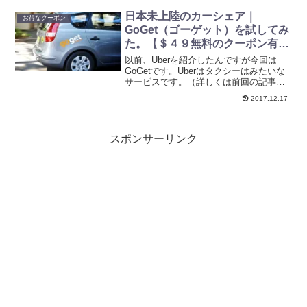
くチケットを買う方法、行き方、営業時
間、基本情報、口コミなどを徹底解説し
日本未上陸のカーシェア｜
お得なクーポン
ます。チケ...
GoGet（ゴーゲット）を試してみ
た。【＄４９無料のクーポン有
り！】
以前、Uberを紹介したんですが今回は
GoGetです。Uberはタクシーはみたいな
サービスです。（詳しくは前回の記事を
参照してください。）それに対して、
2017.12.17
GoGetは近所に停車してある車を自分で
運転できるというサービス。先週、無事
運転免許を取...
スポンサーリンク