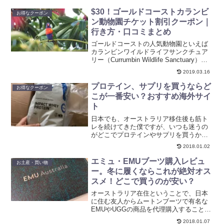
物を見れる、子供はもちろん大人も楽し
める人気スポットです。ベビーカーで
$30！ゴールドコーストカランビ
お得なクーポン
も、館内が周れるようにスロ...
ン動物園チケット割引クーポン｜
行き方・口コミまとめ
ゴールドコーストの人気動物園といえば
カランビンワイルドライフサンクチュア
リー（Currumbin Wildlife Sanctuary）。
1400種以上の動物と触れ合ったりするこ
2019.03.16
ができます。この記事では：基本情報ゴ
ールドコーストからの行き方、地図口コ
プロテイン、サプリを買うならど
お得なクーポン
ミ、体験談見どころ安くチケットを買う
こが一番安い？おすすめ海外サイ
方法をまとめました。公式サイトより約
ト
40%安く買えるサイトはこちら。ランチ
代ぐらいは浮くので事前に割引券を買っ
日本でも、オーストラリア移住後も筋ト
ておきましょう。
レを続けてきた僕ですが、いつも迷うの
がどこでプロテインやサプリを買うか。
毎日使うものだからあまり高価なものは
2018.01.02
買えないけど、品質が高いもの、評判が
良いものを長く使っていきたい。今日は
エミュ・EMUブーツ購入レビュ
お土産・買い物
僕が普段使っているプロテ...
ー。冬に履くならこれが絶対オス
スメ！どこで買うのが安い？
オーストラリア在住ということで、日本
に住む友人からムートンブーツで有名な
EMUやUGGの商品を代理購入することが
あります。いろんな商品を購入するうち
2018.01.07