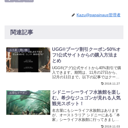
Kazu@papainaus管理者
関連記事
UGG®ブーツ割引クーポン50%オ
お土産・買い物
フ!公式サイトからの購入方法ま
とめ
UGG®(アグ)公式サイトから40%割引で購
入できます。期間は、11月の27日から、
12月の11日まで。以下の記事ではクーポ
ンコードが必要とありますが、今回のセ
2018.11.27
ールでは必要ありません。以下のリンク
から公式サイトに飛ぶだけです。
シドニーシーライフ水族館を楽し
お得なクーポン
む。希少なジュゴンが見れる人気
観光スポット！
名古屋にもシーライフ水族館はあります
が、オーストラリア シドニーにある「本
家」シーライフ水族館に行ってきまし
た！オーストラリアの各地にいる海洋生
2019.11.03