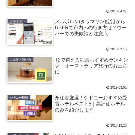
2019.04.27
メルボルン(タラマリン)空港から
メルボルン
UBERで市内への行き方は？ウー
バーでの失敗談と注意点
2019.03.16
T2で買える紅茶おすすめランキン
お土産・買い物
グ！オーストラリア旅行のお土産
に
2019.03.02
永住者厳選！シドニーおすすめ受
シドニー観光
賞ホテルベスト5｜高評価ホテル
のみを紹介します
2018.12.28