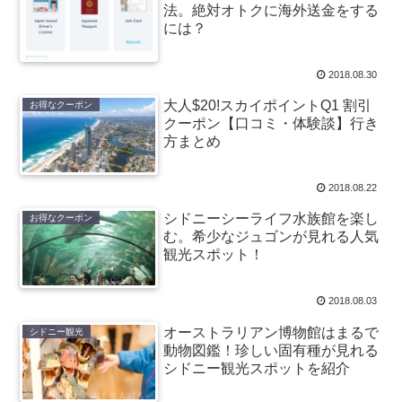
法。絶対オトクに海外送金をする
には？
2018.08.30
大人$20!スカイポイントQ1 割引
お得なクーポン
クーポン【口コミ・体験談】行き
方まとめ
2018.08.22
シドニーシーライフ水族館を楽し
お得なクーポン
む。希少なジュゴンが見れる人気
観光スポット！
2018.08.03
オーストラリアン博物館はまるで
シドニー観光
動物図鑑！珍しい固有種が見れる
シドニー観光スポットを紹介