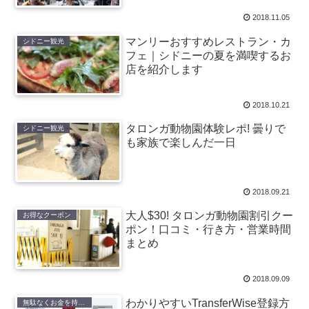
2018.11.05
マンリーおすすめレストラン・カ
シドニー観光
フェ｜シドニーの夏を満喫するお
店を紹介します
2018.10.21
タロンガ動物園体験レポ! 曇りで
シドニー観光
も家族で楽しんだ一日
2018.09.21
大人$30! タロンガ動物園割引クー
お得なクーポン
ポン！口コミ・行き方・営業時間
まとめ
2018.09.09
わかりやすいTransferWise登録方
無駄なくお金を持ち込む