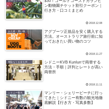
$30！ゴールドコーストカランビ
お得なクーポン
ン動物園チケット割引クーポン｜
行き方・口コミまとめ
2018.12.08
アグブーツ正規品を安く購入する
お土産・買い物
方法。オーストラリア旅行前に知
っておきたい買い物のコツ
2018.11.27
シドニーKVB Kunlunで両替する
無駄なくお金を持ち込む
方法・手順｜評判とレートが高い
両替所
2018.11.11
マンリー・シェリービーチに行っ
シドニー観光
てきた｜シドニー有数の観光地徹
底解説【行き方・写真多数】